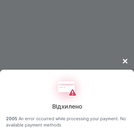
×
Відхилено
2005
An error occurred while processing your payment. No
Дані покупця захищено
available payment methods