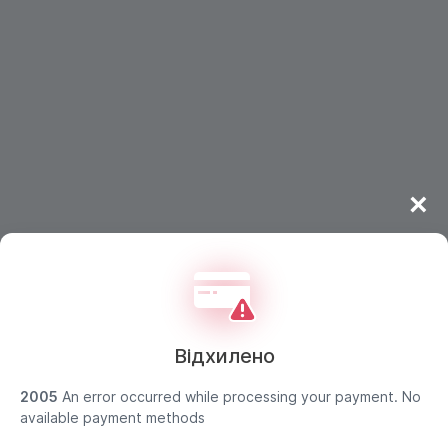
×
Відхилено
2005
An error occurred while processing your payment. No
Дані покупця захищено
available payment methods