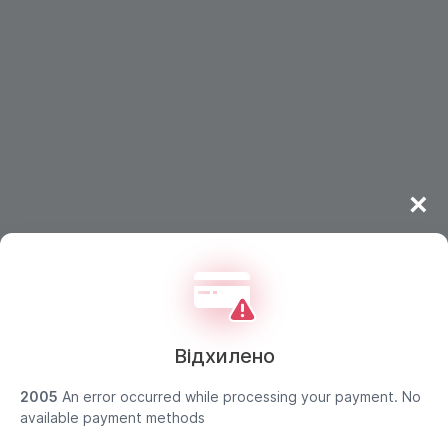
×
Відхилено
2005
An error occurred while processing your payment. No
Дані покупця захищено
available payment methods