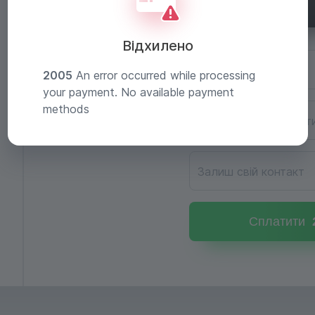
Відхилено
Електронна пошта
2005
An error occurred while processing
your payment. No available payment
methods
Напиши як тебе зват
Залиш свій контакт
Сплатити