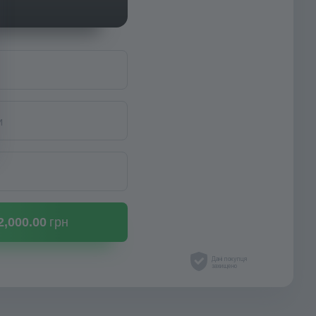
и
2,000.
00
грн
Дані покупця
захищено