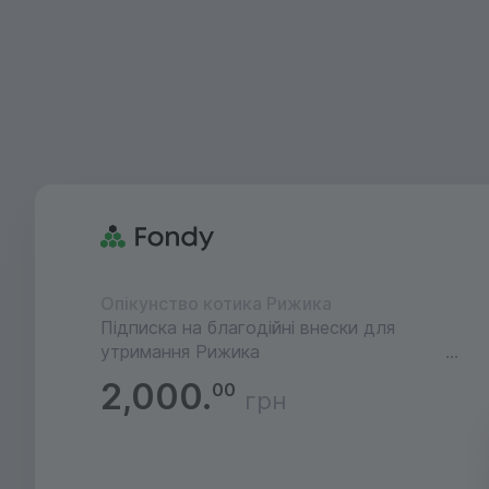
Опікунство котика Рижика
Підписка на благодійні внески для
утримання Рижика
2,000.
00
грн