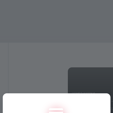
НОМЕР КАРТКИ
ММ/РР
CVV2/CVC