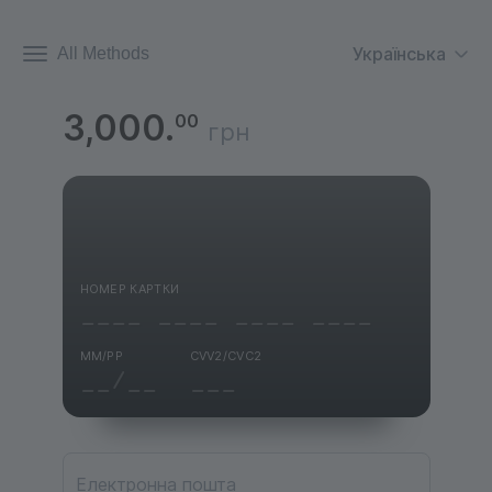
Українська
All Methods
3,000.
00
грн
НОМЕР КАРТКИ
ММ/РР
CVV2/CVC2
Електронна пошта