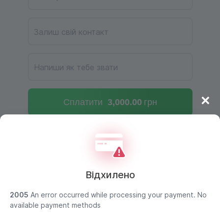
Залиш свій контакт
Напиши як тебе звати
×
Сплатити
3,000.
00
грн
Відхилено
2005
An error occurred while processing your payment. No
Дані покупця захищено
available payment methods