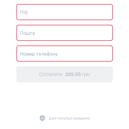
ПІБ
Пошта
Номер телефону
Сплатити
205.
55
грн
Дані покупця захищено