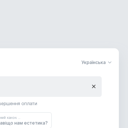
Українська
×
авершення оплати
Вступ до філософії. Культурний канон. Людина поміж високим і низьким.