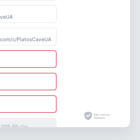
Дані покупця
захищено
205.
55
грн