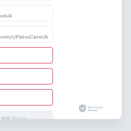
Дані покупця
захищено
308.
32
грн