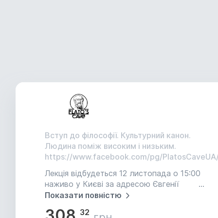
Вступ до філософії. Культурний канон.
Людина поміж високим і низьким.
https://www.facebook.com/pg/PlatosCaveUA
Лекція відбудеться 12 листопада о 15:00
наживо у Києві за адресою Євгенії
Мірошніченко 6/11 Тільки оплата онлайн
Показати повністю
гарантує місце на зустрічі.
308.
32
грн