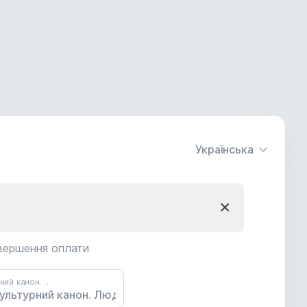
Українська
×
авершення оплати
Вступ до філософії. Культурний канон. Людина поміж високим і низьким.